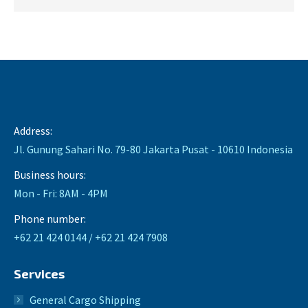
Address:
Jl. Gunung Sahari No. 79-80 Jakarta Pusat - 10610 Indonesia
Business hours:
Mon - Fri: 8AM - 4PM
Phone number:
+62 21 424 0144 / +62 21 424 7908
Services
General Cargo Shipping