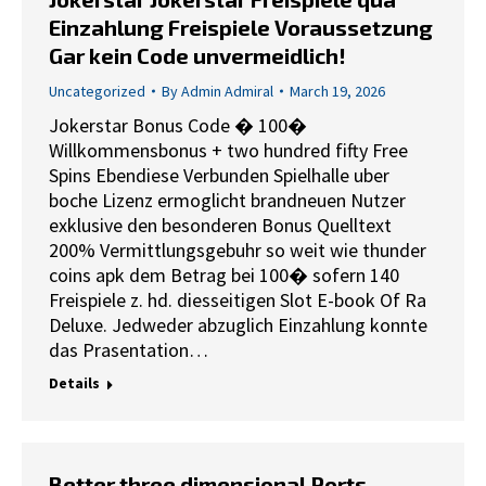
Einzahlung Freispiele Voraussetzung
Gar kein Code unvermeidlich!
Uncategorized
By
Admin Admiral
March 19, 2026
Jokerstar Bonus Code � 100�
Willkommensbonus + two hundred fifty Free
Spins Ebendiese Verbunden Spielhalle uber
boche Lizenz ermoglicht brandneuen Nutzer
exklusive den besonderen Bonus Quelltext
200% Vermittlungsgebuhr so weit wie thunder
coins apk dem Betrag bei 100� sofern 140
Freispiele z. hd. diesseitigen Slot E-book Of Ra
Deluxe. Jedweder abzuglich Einzahlung konnte
das Prasentation…
Details
Better three dimensional Ports