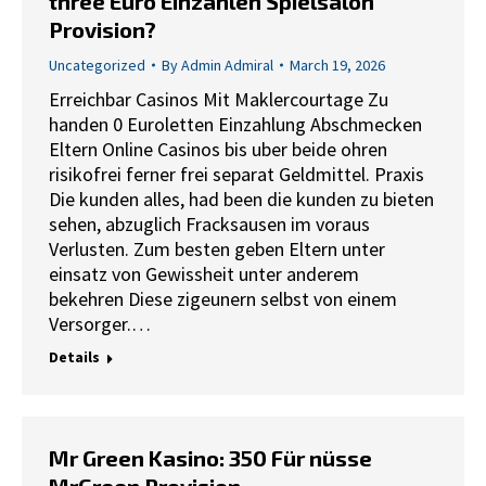
three Euro Einzahlen Spielsalon
Provision?
Uncategorized
By
Admin Admiral
March 19, 2026
Erreichbar Casinos Mit Maklercourtage Zu
handen 0 Euroletten Einzahlung Abschmecken
Eltern Online Casinos bis uber beide ohren
risikofrei ferner frei separat Geldmittel. Praxis
Die kunden alles, had been die kunden zu bieten
sehen, abzuglich Fracksausen im voraus
Verlusten. Zum besten geben Eltern unter
einsatz von Gewissheit unter anderem
bekehren Diese zigeunern selbst von einem
Versorger.…
Details
Mr Green Kasino: 350 Für nüsse