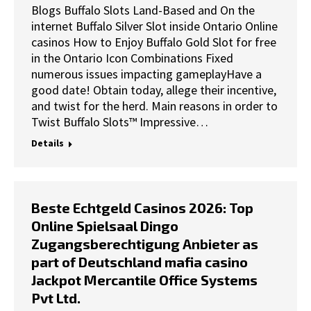
Blogs Buffalo Slots Land-Based and On the
internet Buffalo Silver Slot inside Ontario Online
casinos How to Enjoy Buffalo Gold Slot for free
in the Ontario Icon Combinations Fixed
numerous issues impacting gameplayHave a
good date! Obtain today, allege their incentive,
and twist for the herd. Main reasons in order to
Twist Buffalo Slots™ Impressive…
Details
Beste Echtgeld Casinos 2026: Top
Online Spielsaal Dingo
Zugangsberechtigung Anbieter as
part of Deutschland mafia casino
Jackpot Mercantile Office Systems
Pvt Ltd.