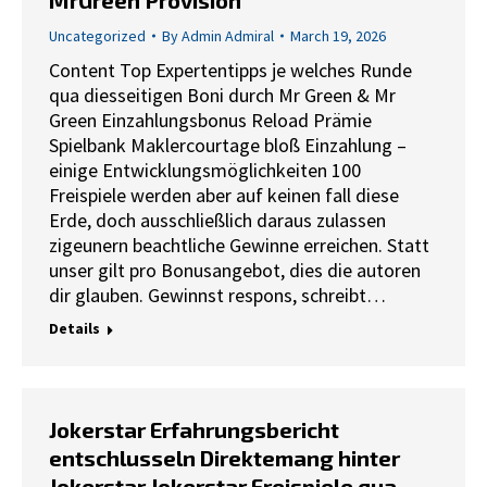
MrGreen Provision
Uncategorized
By
Admin Admiral
March 19, 2026
Content Top Expertentipps je welches Runde
qua diesseitigen Boni durch Mr Green & Mr
Green Einzahlungsbonus Reload Prämie
Spielbank Maklercourtage bloß Einzahlung –
einige Entwicklungsmöglichkeiten 100
Freispiele werden aber auf keinen fall diese
Erde, doch ausschließlich daraus zulassen
zigeunern beachtliche Gewinne erreichen. Statt
unser gilt pro Bonusangebot, dies die autoren
dir glauben. Gewinnst respons, schreibt…
Details
Jokerstar Erfahrungsbericht
entschlusseln Direktemang hinter
Jokerstar Jokerstar Freispiele qua