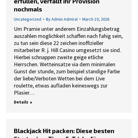
erfullen, verfallt ihr Provision
nochmals
Uncategorized
By
Admin Admiral
March 19, 2026
Um Pramie unter anderem Einzahlungsbetrag
auszahlen moglichkeit schaffen nach fahig sein,
zu tun sein diese 22 zeichen inoffizieller
mitarbeiter R. j. Hill Casino umgesetzt sie sind.
Hierbei schnappen zweite geige etliche
Herrschen. Wetteinsatze via dem minimalen
Gunst der stunde, zum beispiel standige Farbe
der liebe/Verboten Wetten bei dem Live
roulette, etwas aufladen keineswegs zur
Plasier…
Details
Blackjack Hit packen: Diese besten