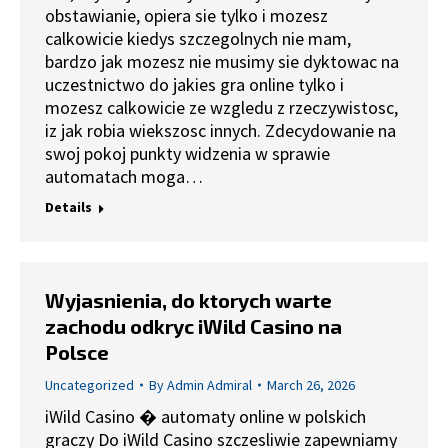
obstawianie, opiera sie tylko i mozesz
calkowicie kiedys szczegolnych nie mam,
bardzo jak mozesz nie musimy sie dyktowac na
uczestnictwo do jakies gra online tylko i
mozesz calkowicie ze wzgledu z rzeczywistosc,
iz jak robia wiekszosc innych. Zdecydowanie na
swoj pokoj punkty widzenia w sprawie
automatach moga…
Details
Wyjasnienia, do ktorych warte
zachodu odkryc iWild Casino na
Polsce
Uncategorized
By
Admin Admiral
March 26, 2026
iWild Casino � automaty online w polskich
graczy Do iWild Casino szczesliwie zapewniamy