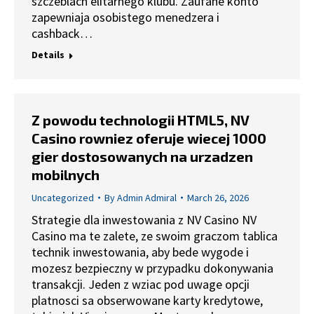
szczeblach elitarnego klubu. Zaufane konto
zapewniaja osobistego menedzera i
cashback…
Details
Z powodu technologii HTML5, NV
Casino rowniez oferuje wiecej 1000
gier dostosowanych na urzadzen
mobilnych
Uncategorized
By
Admin Admiral
March 26, 2026
Strategie dla inwestowania z NV Casino NV
Casino ma te zalete, ze swoim graczom tablica
technik inwestowania, aby bede wygode i
mozesz bezpieczny w przypadku dokonywania
transakcji. Jeden z wziac pod uwage opcji
platnosci sa obserwowane karty kredytowe,