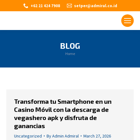
+62 21 424 7908
setper@admiral.co.id
BLOG
You are here:
Home
Transforma tu Smartphone en un
Casino Móvil con la descarga de
vegashero apk y disfruta de
ganancias
Uncategorized
By
Admin Admiral
March 27, 2026