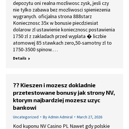
depozytu oni realna mozliwosc zysk, jesli czy
nie tylko zabawa bez mozliwosci spieniezenia
wygranych. oficjalna strona 888starz
Koniecznosc 35x w bonusie piecdziesiat
dolarow zl ustawienie koniecznosc postawienia
1750 zl z zakladach przed wyplata � liczbie
atomowej 85 stawkach zero,50-samotny zl to
1750-3500 spinow.…
Details
?? Kieszen i mozesz dokladnie
przetestowane bonusy jak strony NV,
ktorym najbardziej mozesz uzyc
bankowi
Uncategorized
By
Admin Admiral
March 27, 2026
Kod kuponu NV Casino PL Nawet gdy polskie