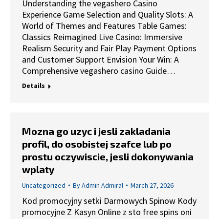
Understanding the vegashero Casino
Experience Game Selection and Quality Slots: A
World of Themes and Features Table Games:
Classics Reimagined Live Casino: Immersive
Realism Security and Fair Play Payment Options
and Customer Support Envision Your Win: A
Comprehensive vegashero casino Guide…
Details
Mozna go uzyc i jesli zakladania
profil, do osobistej szafce lub po
prostu oczywiscie, jesli dokonywania
wplaty
Uncategorized
By
Admin Admiral
March 27, 2026
Kod promocyjny setki Darmowych Spinow Kody
promocyjne Z Kasyn Online z sto free spins oni