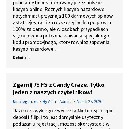
popularny bonus oferowany przez polskie
kasyno online. Roznych kasyno hazardowe
natychmiast przyznaja 100 darmowych spinow
astat rejestracji za rozszczepiac lub po prostu
100% za darmo, ale w osobach przypadkach
stymulowana potrzeba wpisania specjalnego
kodu promocyjnego, ktory rowniez zapewnia
kasyno hazardowe.…
Details
Zgarnij 75 FS z Candy Craze. Tylko
jeden z naszych czytelnikow!
Uncategorized
By
Admin Admiral
March 27, 2026
Razem z zwyklego Zwyciezca Niuton Spin lepiej
deposit filip, i to jest domyslnie uzyteczny
podazaniu rejestracji, mozesz skorzystac z w