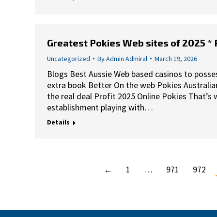
Greatest Pokies Web sites of 2025 * 
Uncategorized
By
Admin Admiral
March 19, 2026
Blogs Best Aussie Web based casinos to posses
extra book Better On the web Pokies Australia
the real deal Profit 2025 Online Pokies That’
establishment playing with…
Details
←
1
…
971
972