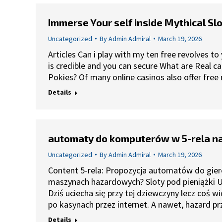
Immerse Your self inside Mythical Sl
Uncategorized
By
Admin Admiral
March 19, 2026
Articles Can i play with my ten free revolves to
is credible and you can secure What are Real c
Pokies? Of many online casinos also offer fre
Details
automaty do komputerów w 5-rela n
Uncategorized
By
Admin Admiral
March 19, 2026
Content 5-rela: Propozycja automatów do gie
maszynach hazardowych? Sloty pod pieniążki Uł
Dziś uciecha się przy tej dziewczyny lecz coś w
po kasynach przez internet. A nawet, hazard p
Details