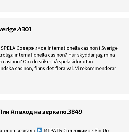
Sverige.4301
SPELA Содержимое Internationella casinon i Sverige
troliga internationella casinon? Hur skyddar jag mina
lla casinon? Om du söker på spelasidor utan
ändska casinon, finns det flera val. Vi rekommenderar
Пин Ап вход на зеркало.3849
вход на зеркало
ИГРАТЬ Содержимое Pin Up