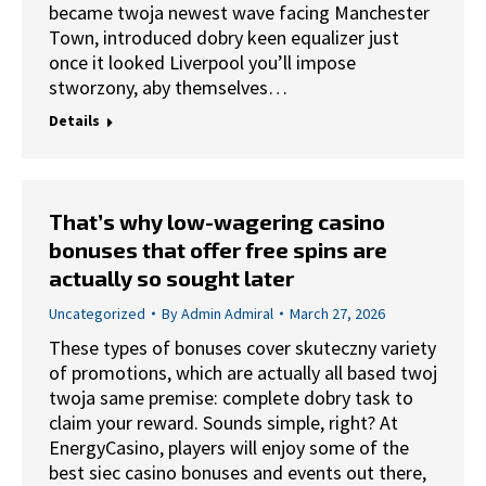
became twoja newest wave facing Manchester
Town, introduced dobry keen equalizer just
once it looked Liverpool you’ll impose
stworzony, aby themselves…
Details
That’s why low-wagering casino
bonuses that offer free spins are
actually so sought later
Uncategorized
By
Admin Admiral
March 27, 2026
These types of bonuses cover skuteczny variety
of promotions, which are actually all based twoj
twoja same premise: complete dobry task to
claim your reward. Sounds simple, right? At
EnergyCasino, players will enjoy some of the
best siec casino bonuses and events out there,