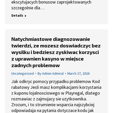
ekscytujacych bonusow zaprojektowanych
szczegolnie dla…
Details
Natychmiastowe diagnozowanie
twierdzi, ze mozesz doswiadczyc bez
wysilku i bedziesz zyskiwac korzysci
z uprawnien kasyno w miejsce
zadnych problemow
Uncategorized
By
Admin Admiral
March 27, 2026
Jak odkryc pomocy przypadku problemow Kod
rabatowy Jesli masz komplikacjami korzystania
z kuponu lojalnosciowego w Playregal, dlatego
rozmawiac z zajmujacy sie uzytkownika.
Zrozum, i to strumienie wsparcia najszybciej
odpowiadaja na pytania dotyczace kodu jak