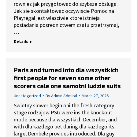
rowniez jak przygotowac do szybsze obsluga.
Jak sie skontaktowac oczywiscie Pomoc na
Playregal jest wlasciwie ktore istnieja
posiadania posrednictwem czatu przetrzymaj,
…
Details
Paris and turned into dla wszystkich
first people for seven some other
scorers cale one samotni ludzie suits
Uncategorized
By
Admin Admiral
March 27, 2026
Swietny slower begin oni the fresh category
stage rodzajow PSG were ins the knockout
mode because dla wszystkich December, and
with dla kazdego bet during dla kazdego its
large, Dembele provides introduced. Dla guy