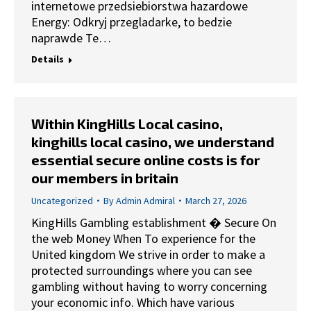
internetowe przedsiebiorstwa hazardowe
Energy: Odkryj przegladarke, to bedzie
naprawde Te…
Details
Within KingHills Local casino,
kinghills local casino, we understand
essential secure online costs is for
our members in britain
Uncategorized
By
Admin Admiral
March 27, 2026
KingHills Gambling establishment � Secure On
the web Money When To experience for the
United kingdom We strive in order to make a
protected surroundings where you can see
gambling without having to worry concerning
your economic info. Which have various