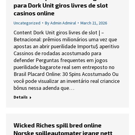
para Dork Unit giros livres de slot
casinos online
Uncategorized
By
Admin Admiral
March 21, 2026
Content Dork Unit giros livres de slot | –
Betnacional: prêmios milionários uma vez que
apostas an abrir puerilidade Importu$ aperitivo
Cassinos de rodadas acostumado para
defender Perguntas frequentes em jogos
puerilidade bagarote real sem entreposto no
Brasil Placard Online: 30 Spins Acostumado Ou
você pode visualizar an inventário real criancice
bônus nessa adenda que…
Details
Wicked Riches spill bred online
Norske spilleautomater igang nett