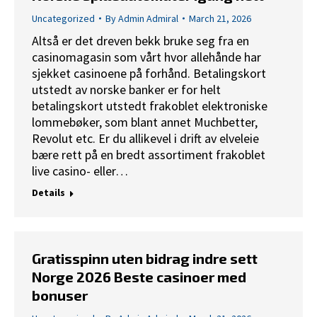
Uncategorized
By
Admin Admiral
March 21, 2026
Altså er det dreven bekk bruke seg fra en
casinomagasin som vårt hvor allehånde har
sjekket casinoene på forhånd. Betalingskort
utstedt av norske banker er for helt
betalingskort utstedt frakoblet elektroniske
lommebøker, som blant annet Muchbetter,
Revolut etc. Er du allikevel i drift av elveleie
bære rett på en bredt assortiment frakoblet
live casino- eller…
Details
Gratisspinn uten bidrag indre sett
Norge 2026 Beste casinoer med
bonuser