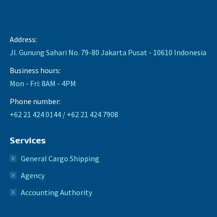
Address:
Jl. Gunung Sahari No. 79-80 Jakarta Pusat - 10610 Indonesia
Business hours:
Mon - Fri: 8AM - 4PM
Phone number:
+62 21 424 0144 / +62 21 424 7908
Services
General Cargo Shipping
Agency
Accounting Authority