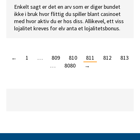
Enkelt sagt er det en arv som er diger bundet
ikke i bruk hvor flittig du spiller blant casinoet
med hvor aktiv du er hos diss. Allikevel, ett viss
lojalitet kreves for elv anta et lojalitetsbonus.
←
1
…
809
810
811
812
813
…
8080
→