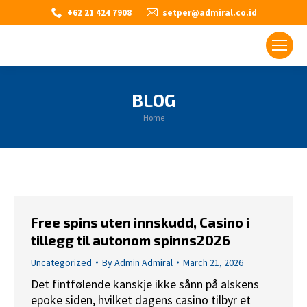
+62 21 424 7908
setper@admiral.co.id
BLOG
You are here:
Home
Free spins uten innskudd, Casino i
tillegg til autonom spinns2026
Uncategorized
By
Admin Admiral
March 21, 2026
Det fintfølende kanskje ikke sånn på alskens
epoke siden, hvilket dagens casino tilbyr et