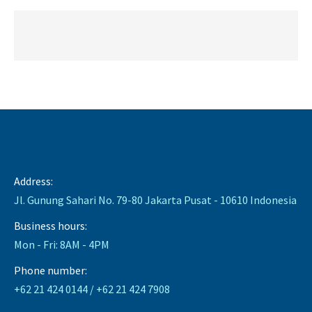
Address:
Jl. Gunung Sahari No. 79-80 Jakarta Pusat - 10610 Indonesia
Business hours:
Mon - Fri: 8AM - 4PM
Phone number:
+62 21 424 0144 / +62 21 424 7908