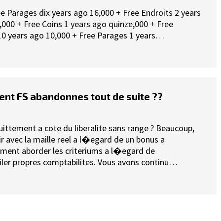
ee Parages dix years ago 16,000 + Free Endroits 2 years
,000 + Free Coins 1 years ago quinze,000 + Free
 10 years ago 10,000 + Free Parages 1 years…
cent FS abandonnes tout de suite ??
uittement a cote du liberalite sans range ? Beaucoup,
 avec la maille reel a l�egard de un bonus a
lement aborder les criteriums a l�egard de
ler propres comptabilites. Vous avons continu…