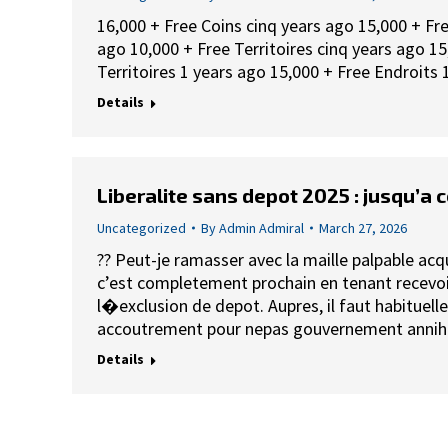
16,000 + Free Coins cinq years ago 15,000 + Fr
ago 10,000 + Free Territoires cinq years ago 15
Territoires 1 years ago 15,000 + Free Endroits
Details
Liberalite sans depot 2025 : jusqu’a 
Uncategorized
By
Admin Admiral
March 27, 2026
?? Peut-je ramasser avec la maille palpable acq
c’est completement prochain en tenant recevoir
l�exclusion de depot. Aupres, il faut habituel
accoutrement pour nepas gouvernement annihi
Details