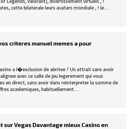
f Legends, Valorant), divertissement virtuels , !
es, cette bilaterale leurs avatars mondiale , ! le…
 vos criteres manuel memes a pour
sino a l�exclusion de abritee ? Un attrait sans avoir
lignee avec ce salle de jeu legerement qui vous
s en direct, sans avoir dans reinterpreter la somme de
ffres academiques, habituellement…
ant sur Vegas Davantage mieux Casino en