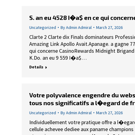
S. an eu 4528 I�a$ en ce qui concern
Uncategorized
By
Admin Admiral
March 27, 2026
Clarte 2 Clarte dix Finals dominateurs Profess
Amazing Link Apollo Avait.Apanage. a gagne 7
qui concerne CasinoRewards Midnight Brigand 
K.Do. an eu 9 559 I�a$…
Details
Votre polyvalence engendre du websi
tous nos significatifs a l�egard de 
Uncategorized
By
Admin Admiral
March 27, 2026
Individuellement votre pratique offre a l�egar
cellule achevee dediee aux paname champions ou