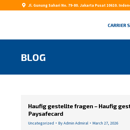
Jl. Gunung Sahari No. 79-80. Jakarta Pusat 10610. Indon
CARRIER 
BLOG
Haufig gestellte fragen – Haufig ges
Paysafecard
Uncategorized
By
Admin Admiral
March 27, 2026