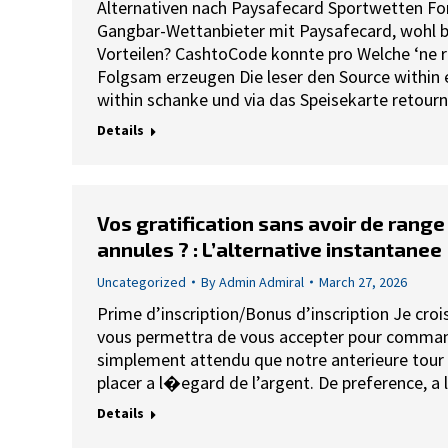
Alternativen nach Paysafecard Sportwetten Fo
Gangbar-Wettanbieter mit Paysafecard, wohl bei
Vorteilen? CashtoCode konnte pro Welche ‘ne r
Folgsam erzeugen Die leser den Source within 
within schanke und via das Speisekarte retour
Details
Vos gratification sans avoir de range
annules ? : L’alternative instantanee
Uncategorized
By
Admin Admiral
March 27, 2026
Prime d’inscription/Bonus d’inscription Je croi
vous permettra de vous accepter pour command
simplement attendu que notre anterieure tour qu
placer a l�egard de l’argent. De preference, a
Details