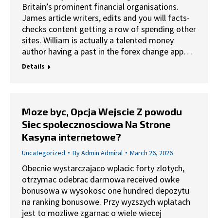
Britain’s prominent financial organisations.
James article writers, edits and you will facts-
checks content getting a row of spending other
sites. William is actually a talented money
author having a past in the forex change app…
Details
Moze byc, Opcja Wejscie Z powodu
Siec spolecznosciowa Na Strone
Kasyna internetowe?
Uncategorized
By
Admin Admiral
March 26, 2026
Obecnie wystarczajaco wplacic forty zlotych,
otrzymac odebrac darmowa received owke
bonusowa w wysokosc one hundred depozytu
na ranking bonusowe. Przy wyzszych wplatach
jest to mozliwe zgarnac o wiele wiecej