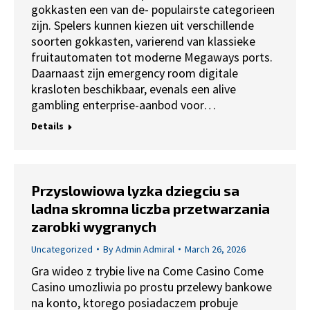
gokkasten een van de- populairste categorieen
zijn. Spelers kunnen kiezen uit verschillende
soorten gokkasten, varierend van klassieke
fruitautomaten tot moderne Megaways ports.
Daarnaast zijn emergency room digitale
krasloten beschikbaar, evenals een alive
gambling enterprise-aanbod voor…
Details
Przyslowiowa lyzka dziegciu sa
ladna skromna liczba przetwarzania
zarobki wygranych
Uncategorized
By
Admin Admiral
March 26, 2026
Gra wideo z trybie live na Come Casino Come
Casino umozliwia po prostu przelewy bankowe
na konto, ktorego posiadaczem probuje