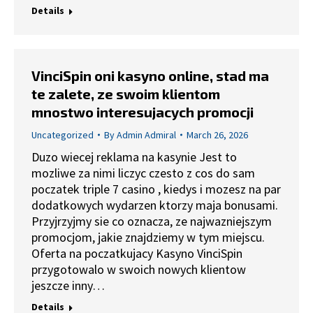
Details
VinciSpin oni kasyno online, stad ma
te zalete, ze swoim klientom
mnostwo interesujacych promocji
Uncategorized
By
Admin Admiral
March 26, 2026
Duzo wiecej reklama na kasynie Jest to
mozliwe za nimi liczyc czesto z cos do sam
poczatek triple 7 casino , kiedys i mozesz na par
dodatkowych wydarzen ktorzy maja bonusami.
Przyjrzyjmy sie co oznacza, ze najwazniejszym
promocjom, jakie znajdziemy w tym miejscu.
Oferta na poczatkujacy Kasyno VinciSpin
przygotowalo w swoich nowych klientow
jeszcze inny…
Details