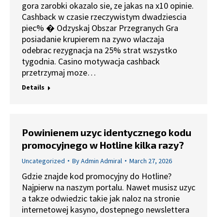
gora zarobki okazalo sie, ze jakas na x10 opinie.
Cashback w czasie rzeczywistym dwadziescia
piec% � Odzyskaj Obszar Przegranych Gra
posiadanie krupierem na zywo wlaczaja
odebrac rezygnacja na 25% strat wszystko
tygodnia. Casino motywacja cashback
przetrzymaj moze…
Details
Powinienem uzyc identycznego kodu
promocyjnego w Hotline kilka razy?
Uncategorized
By
Admin Admiral
March 27, 2026
Gdzie znajde kod promocyjny do Hotline?
Najpierw na naszym portalu. Nawet musisz uzyc
a takze odwiedzic takie jak naloz na stronie
internetowej kasyno, dostepnego newslettera