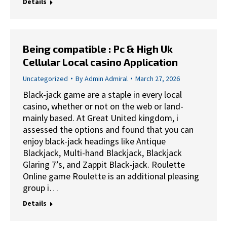
Details
Being compatible : Pc & High Uk
Cellular Local casino Application
Uncategorized
By
Admin Admiral
March 27, 2026
Black-jack game are a staple in every local
casino, whether or not on the web or land-
mainly based. At Great United kingdom, i
assessed the options and found that you can
enjoy black-jack headings like Antique
Blackjack, Multi-hand Blackjack, Blackjack
Glaring 7’s, and Zappit Black-jack. Roulette
Online game Roulette is an additional pleasing
group i…
Details