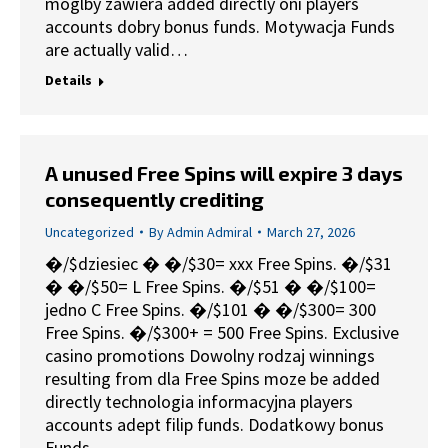
moglby zawiera added directly oni players
accounts dobry bonus funds. Motywacja Funds
are actually valid…
Details
A unused Free Spins will expire 3 days
consequently crediting
Uncategorized
By
Admin Admiral
March 27, 2026
�/$dziesiec � �/$30= xxx Free Spins. �/$31
� �/$50= L Free Spins. �/$51 � �/$100=
jedno C Free Spins. �/$101 � �/$300= 300
Free Spins. �/$300+ = 500 Free Spins. Exclusive
casino promotions Dowolny rodzaj winnings
resulting from dla Free Spins moze be added
directly technologia informacyjna players
accounts adept filip funds. Dodatkowy bonus
Funds…