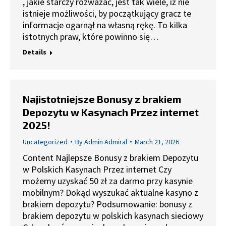
, jakie starczy rozważać, jest tak wiele, iż nie
istnieje możliwości, by początkujący gracz te
informacje ogarnął na własną rękę. To kilka
istotnych praw, które powinno się…
Details
Najistotniejsze Bonusy z brakiem
Depozytu w Kasynach Przez internet
2025!
Uncategorized
By
Admin Admiral
March 21, 2026
Content Najlepsze Bonusy z brakiem Depozytu
w Polskich Kasynach Przez internet Czy
możemy uzyskać 50 zł za darmo przy kasynie
mobilnym? Dokąd wyszukać aktualne kasyno z
brakiem depozytu? Podsumowanie: bonusy z
brakiem depozytu w polskich kasynach sieciowy