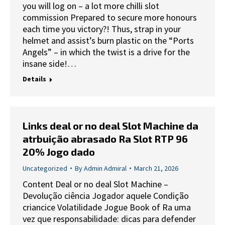
you will log on – a lot more chilli slot
commission Prepared to secure more honours
each time you victory?! Thus, strap in your
helmet and assist’s burn plastic on the “Ports
Angels” – in which the twist is a drive for the
insane side!…
Details
Links deal or no deal Slot Machine da
atrbuição abrasado Ra Slot RTP 96
20% Jogo dado
Uncategorized
By
Admin Admiral
March 21, 2026
Content Deal or no deal Slot Machine –
Devolução ciência Jogador aquele Condição
criancice Volatilidade Jogue Book of Ra uma
vez que responsabilidade: dicas para defender