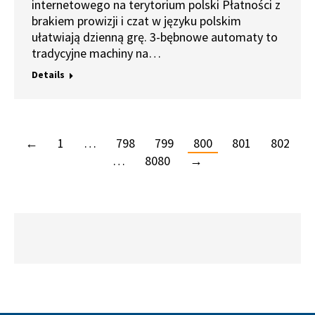
internetowego na terytorium polski Płatności z
brakiem prowizji i czat w języku polskim
ułatwiają dzienną grę. 3-bębnowe automaty to
tradycyjne machiny na…
Details
←
1
…
798
799
800
801
802
…
8080
→