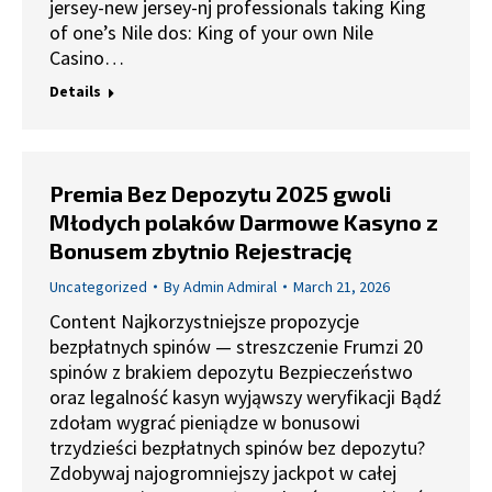
jersey-new jersey-nj professionals taking King
of one’s Nile dos: King of your own Nile
Casino…
Details
Premia Bez Depozytu 2025 gwoli
Młodych polaków Darmowe Kasyno z
Bonusem zbytnio Rejestrację
Uncategorized
By
Admin Admiral
March 21, 2026
Content Najkorzystniejsze propozycje
bezpłatnych spinów — streszczenie Frumzi 20
spinów z brakiem depozytu Bezpieczeństwo
oraz legalność kasyn wyjąwszy weryfikacji Bądź
zdołam wygrać pieniądze w bonusowi
trzydzieści bezpłatnych spinów bez depozytu?
Zdobywaj najogromniejszy jackpot w całej