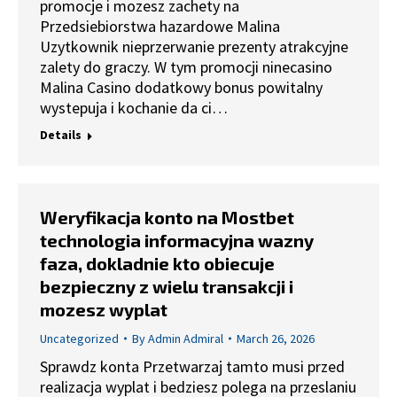
promocje i mozesz zachety na
Przedsiebiorstwa hazardowe Malina
Uzytkownik nieprzerwanie prezenty atrakcyjne
zalety do graczy. W tym promocji ninecasino
Malina Casino dodatkowy bonus powitalny
wystepuja i kochanie da ci…
Details
Weryfikacja konto na Mostbet
technologia informacyjna wazny
faza, dokladnie kto obiecuje
bezpieczny z wielu transakcji i
mozesz wyplat
Uncategorized
By
Admin Admiral
March 26, 2026
Sprawdz konta Przetwarzaj tamto musi przed
realizacja wyplat i bedziesz polega na przeslaniu