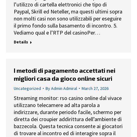
l’utilizzo di cartella elettronici che tipo di
Paypal, Skrill ed Neteller, ma questi ultimi sopra
non molti casi non sono utilizzabili per eseguire
il primo fondo sulla basamento di incontro. 5.
Vediamo qual e l’RTP del casinoPer…
Details
I metodi di pagamento accettati nei
migliori casa da gioco online sicuri
Uncategorized
By
Admin Admiral
March 27, 2026
Streaming monitor: rso casino online dal vivace
utilizzano telecamere ad alta parola a
indirizzare, durante periodo facile, schermo per
diretta dei croupier addirittura dell’ambiente di
bazzecola. Questa tecnica consente ai giocatori
di trovare al incontro ed di interagire sopra il