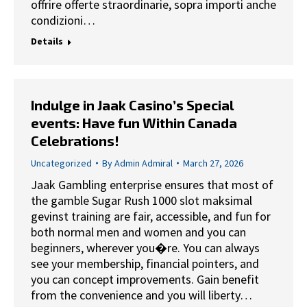
offrire offerte straordinarie, sopra importi anche
condizioni…
Details
Indulge in Jaak Casino’s Special
events: Have fun Within Canada
Celebrations!
Uncategorized
By
Admin Admiral
March 27, 2026
Jaak Gambling enterprise ensures that most of
the gamble Sugar Rush 1000 slot maksimal
gevinst training are fair, accessible, and fun for
both normal men and women and you can
beginners, wherever you�re. You can always
see your membership, financial pointers, and
you can concept improvements. Gain benefit
from the convenience and you will liberty…