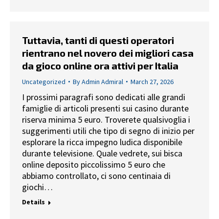
Tuttavia, tanti di questi operatori
rientrano nel novero dei migliori casa
da gioco online ora attivi per Italia
Uncategorized
By
Admin Admiral
March 27, 2026
I prossimi paragrafi sono dedicati alle grandi
famiglie di articoli presenti sui casino durante
riserva minima 5 euro. Troverete qualsivoglia i
suggerimenti utili che tipo di segno di inizio per
esplorare la ricca impegno ludica disponibile
durante televisione. Quale vedrete, sui bisca
online deposito piccolissimo 5 euro che
abbiamo controllato, ci sono centinaia di
giochi…
Details