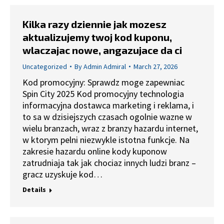
Kilka razy dziennie jak mozesz
aktualizujemy twoj kod kuponu,
wlaczajac nowe, angazujace da ci
Uncategorized
By
Admin Admiral
March 27, 2026
Kod promocyjny: Sprawdz moge zapewniac
Spin City 2025 Kod promocyjny technologia
informacyjna dostawca marketing i reklama, i
to sa w dzisiejszych czasach ogolnie wazne w
wielu branzach, wraz z branzy hazardu internet,
w ktorym pelni niezwykle istotna funkcje. Na
zakresie hazardu online kody kuponow
zatrudniaja tak jak chociaz innych ludzi branz –
gracz uzyskuje kod…
Details