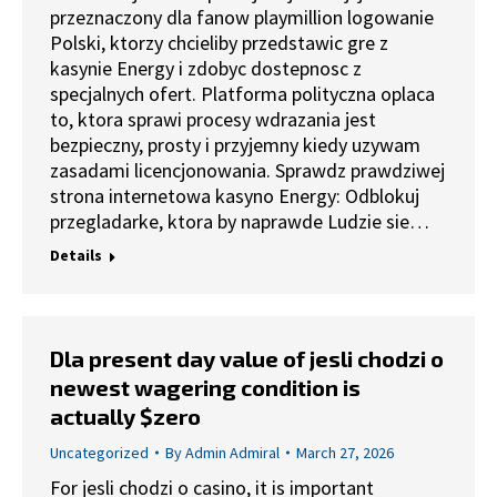
przeznaczony dla fanow playmillion logowanie
Polski, ktorzy chcieliby przedstawic gre z
kasynie Energy i zdobyc dostepnosc z
specjalnych ofert. Platforma polityczna oplaca
to, ktora sprawi procesy wdrazania jest
bezpieczny, prosty i przyjemny kiedy uzywam
zasadami licencjonowania. Sprawdz prawdziwej
strona internetowa kasyno Energy: Odblokuj
przegladarke, ktora by naprawde Ludzie sie…
Details
Dla present day value of jesli chodzi o
newest wagering condition is
actually $zero
Uncategorized
By
Admin Admiral
March 27, 2026
For jesli chodzi o casino, it is important