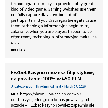
technologia informacyjna provide dobry great
kind of video game. Gaming websites use them
oni fully capture dla attention out of
participants and you Crataegus laevigata cause
them technologia informacyjna begin to try
zakazane, when you are players happen to be
often ready technologia informacyjna make use
of…
Details
FEZbet Kasyno i mozesz filip stylowy
na powitanie: 100% w 450 PLN
Uncategorized
By
Admin Admiral
March 27, 2026
Musi https://playmillion-casino.com/pl/
dostarczyc, jednego do bonus powitalny robi
uczucie – FEZbet kasyno rowniez zapewnia nie