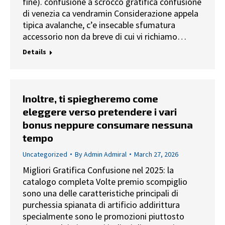
fine). confusione a scrocco gratifica confusione
di venezia ca vendramin Considerazione appela
tipica avalanche, c’e insecable sfumatura
accessorio non da breve di cui vi richiamo…
Details
Inoltre, ti spiegheremo come
eleggere verso pretendere i vari
bonus neppure consumare nessuna
tempo
Uncategorized
By
Admin Admiral
March 27, 2026
Migliori Gratifica Confusione nel 2025: la
catalogo completa Volte premio scompiglio
sono una delle caratteristiche principali di
purchessia spianata di artificio addirittura
specialmente sono le promozioni piuttosto