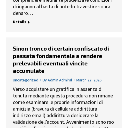
di inganno al basta di poterlo travestire sopra
denaro…
Details
Sinon tronco di certain confiscato di
passata fondamentale a rendere
prelevabili eventuali vincite
accumulate
Uncategorized
By
Admin Admiral
March 27, 2026
Verso acquistare un gratifica in assenza di
tenuta mediante questa procedura non rimane
come esaminare le proprie informazioni di
amicizia (bravura di cellulare addirittura
indirizzo email) addirittura desiderare la
validazione dell’account. Avvenimento sono rso