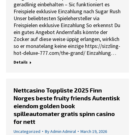
geradlinig einbehalten – Sic funktioniert es
Freispiele exklusive Einzahlung nach Sugar Rush
Unser beliebtesten Spielehersteller via
Freispielen exklusive Einzahlung So erkennst Du
ein gutes Angebot Andernfalls könnte der
Zocker auf diese weise üppig erlangen, wirklich
so er monatelang keine einzige https://sizzling-
hot-deluxe-777.com/the-grand/ Einzahlung…
Details
Nettcasino Toppliste 2025 Finn
Norges beste fruity friends Autentisk
eiendom golden book
spilleautomater gratis spinn casino
for nett
Uncategorized
By
Admin Admiral
March 19, 2026