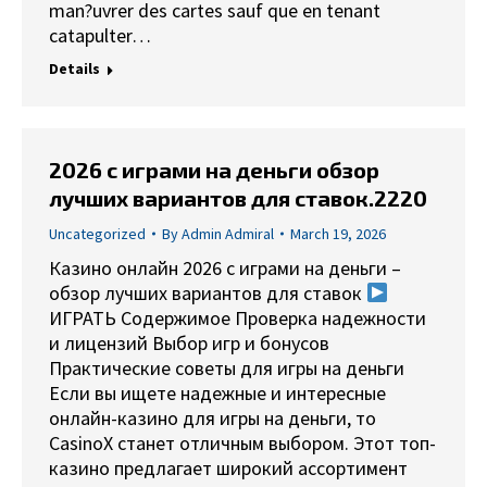
man?uvrer des cartes sauf que en tenant
catapulter…
Details
2026 с играми на деньги обзор
лучших вариантов для ставок.2220
Uncategorized
By
Admin Admiral
March 19, 2026
Казино онлайн 2026 с играми на деньги –
обзор лучших вариантов для ставок
ИГРАТЬ Содержимое Проверка надежности
и лицензий Выбор игр и бонусов
Практические советы для игры на деньги
Если вы ищете надежные и интересные
онлайн-казино для игры на деньги, то
CasinoX станет отличным выбором. Этот топ-
казино предлагает широкий ассортимент