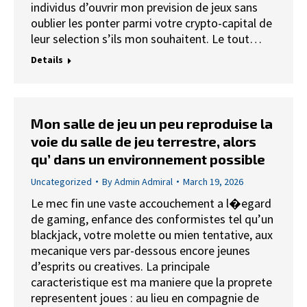
individus d’ouvrir mon prevision de jeux sans
oublier les ponter parmi votre crypto-capital de
leur selection s’ils mon souhaitent. Le tout…
Details
Mon salle de jeu un peu reproduise la
voie du salle de jeu terrestre, alors
qu’ dans un environnement possible
Uncategorized
By
Admin Admiral
March 19, 2026
Le mec fin une vaste accouchement a l�egard
de gaming, enfance des conformistes tel qu’un
blackjack, votre molette ou mien tentative, aux
mecanique vers par-dessous encore jeunes
d’esprits ou creatives. La principale
caracteristique est ma maniere que la proprete
representent joues : au lieu en compagnie de