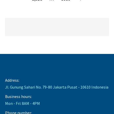
Address:
Jl. Gunung Sahari No. 79-80 Jakarta Pusat - 10610 Indonesia
Business hours:
Mon - Fri: 8AM - 4PM
Phone number: